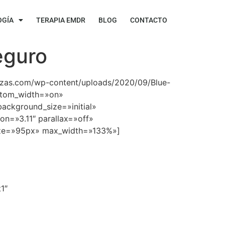
OGÍA
TERAPIA EMDR
BLOG
CONTACTO
eguro
rozas.com/wp-content/uploads/2020/09/Blue-
ustom_width=»on»
ackground_size=»initial»
n=»3.11″ parallax=»off»
nt_size=»95px» max_width=»133%»]
1″