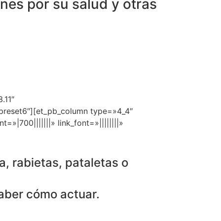
es por su salud y otras
.11″
preset6″][et_pb_column type=»4_4″
»|700|||||||» link_font=»||||||||»
a, rabietas, pataletas o
saber cómo actuar.