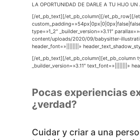
LA OPORTUNIDAD DE DARLE A TU HIJO UN
[/et_pb_text][/et_pb_column][/et_pb_row][/et
custom_padding=»54px|0px|0|0px|false|false
type=»1_2″ _builder_version=»3.11″ paralla
content/uploads/2020/09/babysitter-illustrati
header_font=»||||||||» header_text_shadow_s
[/et_pb_text][/et_pb_column][et_pb_column t
_builder_version=»3.11″ text_font=»||||||||» hea
Pocas experiencias ex
¿verdad?
Cuidar y criar a una pers