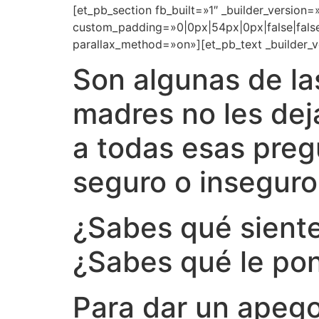
[et_pb_section fb_built=»1″ _builder_version=»
custom_padding=»0|0px|54px|0px|false|false»
parallax_method=»on»][et_pb_text _builder_v
Son algunas de la
madres no les dej
a todas esas pregu
seguro o inseguro
¿Sabes qué siente
¿Sabes qué le pon
Para dar un apego