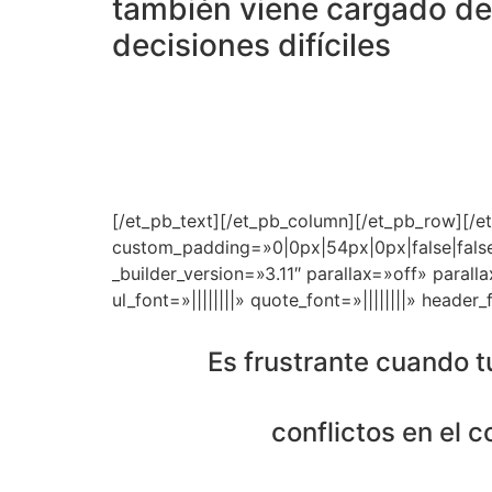
también viene cargado de
decisiones difíciles
[/et_pb_text][/et_pb_column][/et_pb_row][/et
custom_padding=»0|0px|54px|0px|false|false
_builder_version=»3.11″ parallax=»off» paralla
ul_font=»||||||||» quote_font=»||||||||» header_f
Es frustrante cuando tu
conflictos en el 