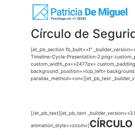
Círculo de Seguri
[et_pb_section fb_built=»1″ _builder_versi
Timeline-Cycle-Presentation-2.png» custom
custom_width_px=»2477px» custom_padding=»2
background_position=»top_left» background_
parallax_method=»on»][et_pb_text _builder_ve
[/et_pb_text][et_pb_text _builder_version=»3.
CÍRCULO
animation_style=»zoom»]