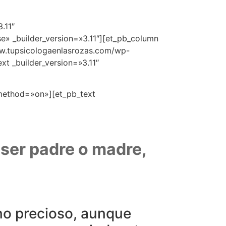
.11″
» _builder_version=»3.11″][et_pb_column
ww.tupsicologaenlasrozas.com/wp-
xt _builder_version=»3.11″
_method=»on»][et_pb_text
ser padre o madre,
ino precioso, aunque