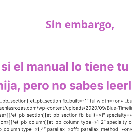
Sin embargo,
si el manual lo tiene tu 
hija, pero no sabes leer
_pb_section][et_pb_section fb_built=»1″ fullwidth=»on» _bu
enlasrozas.com/wp-content/uploads/2020/09/Blue-Timeli
»][/et_pb_section][et_pb_section fb_built=»1″ specialty=»
»on»][/et_pb_column][et_pb_column type=»1_2″ specialty_c
_column type=»1_4″ parallax=»off» parallax_method=»on»]