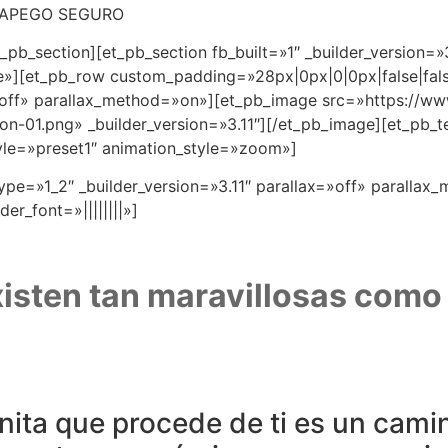
 APEGO SEGURO
_pb_section][et_pb_section fb_built=»1″ _builder_version=»3
»][et_pb_row custom_padding=»28px|0px|0|0px|false|false
x=»off» parallax_method=»on»][et_pb_image src=»https://w
on-01.png» _builder_version=»3.11″][/et_pb_image][et_pb_te
tyle=»preset1″ animation_style=»zoom»]
ype=»1_2″ _builder_version=»3.11″ parallax=»off» parallax
der_font=»||||||||»]
isten tan maravillosas como 
onita que procede de ti es un cam