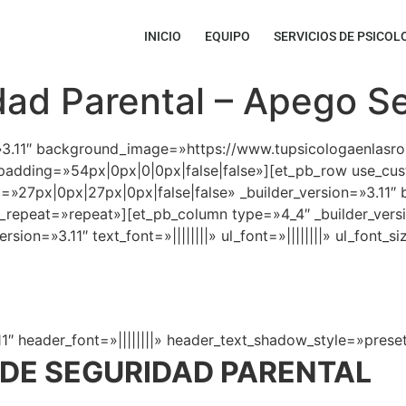
INICIO
EQUIPO
SERVICIOS DE PSICOL
dad Parental – Apego S
on=»3.11″ background_image=»https://www.tupsicologaenlas
_padding=»54px|0px|0|0px|false|false»][et_pb_row use_c
7px|0px|27px|0px|false|false» _builder_version=»3.11″ b
repeat=»repeat»][et_pb_column type=»4_4″ _builder_versio
rsion=»3.11″ text_font=»||||||||» ul_font=»||||||||» ul_fo
11″ header_font=»||||||||» header_text_shadow_style=»preset
 DE SEGURIDAD PARENTAL