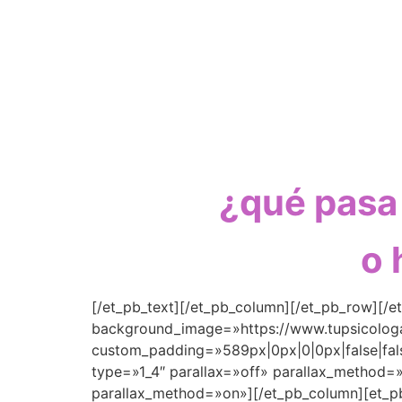
¿qué pasa 
o 
[/et_pb_text][/et_pb_column][/et_pb_row][/et
background_image=»https://www.tupsicologa
custom_padding=»589px|0px|0|0px|false|false
type=»1_4″ parallax=»off» parallax_method=
parallax_method=»on»][/et_pb_column][et_pb